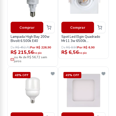
Comprar
Comprar
Lampada High Bay 200w
Spot Led Elgin Quadrado
Bivolt 6.500k E40
Mr11 3w 6500k
48spot3wqbf0
De
R$ 452,71
Por R$ 226,90
De
R$ 8,59
Por R$ 6,90
R$ 215,56
R$ 6,56
no pix
no pix
ou 4x de R$ 56,72 sem
juros
48% OFF
49% OFF