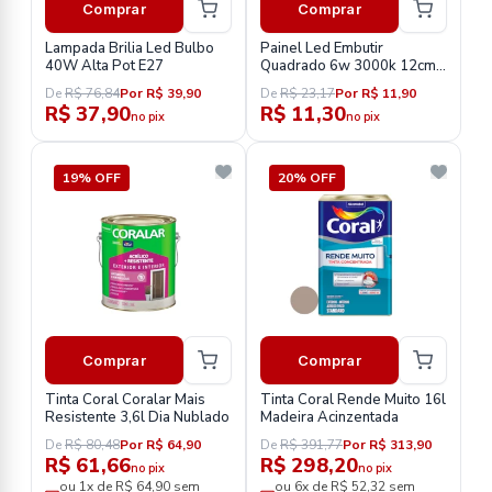
Comprar
Comprar
Lampada Brilia Led Bulbo
Painel Led Embutir
40W Alta Pot E27
Quadrado 6w 3000k 12cm
Brilia
De
R$ 76,84
Por R$ 39,90
De
R$ 23,17
Por R$ 11,90
R$ 37,90
R$ 11,30
no pix
no pix
19% OFF
20% OFF
Comprar
Comprar
Tinta Coral Coralar Mais
Tinta Coral Rende Muito 16l
Resistente 3,6l Dia Nublado
Madeira Acinzentada
De
R$ 80,48
Por R$ 64,90
De
R$ 391,77
Por R$ 313,90
R$ 61,66
R$ 298,20
no pix
no pix
ou 1x de R$ 64,90 sem
ou 6x de R$ 52,32 sem