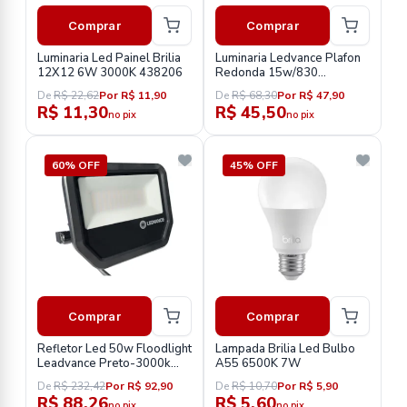
Comprar
Comprar
Luminaria Led Painel Brilia
Luminaria Ledvance Plafon
12X12 6W 3000K 438206
Redonda 15w/830
sobrepor Osram
De
R$ 22,62
Por R$ 11,90
De
R$ 68,30
Por R$ 47,90
R$ 11,30
R$ 45,50
no pix
no pix
60% OFF
45% OFF
Comprar
Comprar
Refletor Led 50w Floodlight
Lampada Brilia Led Bulbo
Leadvance Preto-3000k
A55 6500K 7W
5500lm Preto Bivolt
De
R$ 232,42
Por R$ 92,90
De
R$ 10,70
Por R$ 5,90
R$ 88,26
R$ 5,60
no pix
no pix