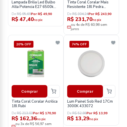
Lampada Brilia Led Bulbo
Tinta Coral Coralar Mais
Alta Potencia E27 6500k
Resistente 18l Pedra
50w Biv
Preciosa
De
R$ 95,69
Por R$ 49,90
De
R$ 304,24
Por R$ 243,90
R$ 47,40
R$ 231,70
no pix
no pix
ou 4x de R$ 60,98 sem
juros
20% OFF
74% OFF
Comprar
Comprar
Tinta Coral Coralar Acrilica
Lum Painel Sob Red 17Cm
18l Rubi
3000K 433072
De
R$ 213,03
Por R$ 170,90
De
R$ 52,86
Por R$ 13,99
R$ 162,36
R$ 13,29
no pix
no pix
ou 3x de R$ 56,97 sem