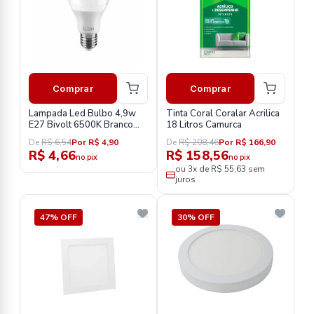
Comprar
Comprar
Lampada Led Bulbo 4,9w
Tinta Coral Coralar Acrilica
E27 Bivolt 6500K Branco
18 Litros Camurca
Fria Elgin
De
R$ 6,54
Por R$ 4,90
De
R$ 208,46
Por R$ 166,90
R$ 4,66
R$ 158,56
no pix
no pix
ou 3x de R$ 55,63 sem
juros
47% OFF
30% OFF