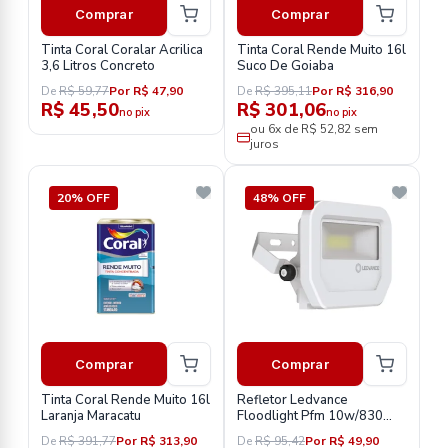
Comprar
Comprar
Tinta Coral Coralar Acrilica
Tinta Coral Rende Muito 16l
3,6 Litros Concreto
Suco De Goiaba
De
R$ 59,77
Por R$ 47,90
De
R$ 395,11
Por R$ 316,90
R$ 45,50
R$ 301,06
no pix
no pix
ou 6x de R$ 52,82 sem
juros
20% OFF
48% OFF
Comprar
Comprar
Tinta Coral Rende Muito 16l
Refletor Ledvance
Laranja Maracatu
Floodlight Pfm 10w/830
1100lm Branco Bivolt
De
R$ 391,77
Por R$ 313,90
De
R$ 95,42
Por R$ 49,90