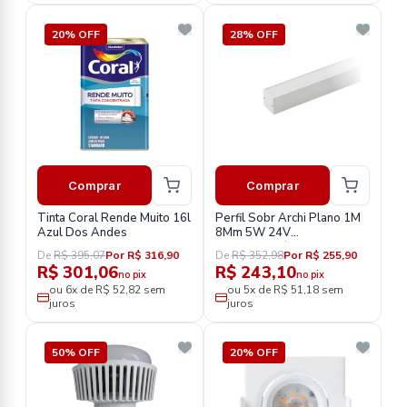
20% OFF
28% OFF
Comprar
Comprar
Tinta Coral Rende Muito 16l
Perfil Sobr Archi Plano 1M
Azul Dos Andes
8Mm 5W 24V
Sth20951Br/27
De
R$ 395,07
Por R$ 316,90
De
R$ 352,98
Por R$ 255,90
R$ 301,06
R$ 243,10
no pix
no pix
ou 6x de R$ 52,82 sem
ou 5x de R$ 51,18 sem
juros
juros
50% OFF
20% OFF