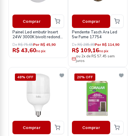
Comprar
Comprar
Painel Led embutir Insert
Pendente Tasch Ara Led
24W 3000K bivolt redondo
5w Fume 17754
ledvance G2
De
R$ 75,65
Por R$ 45,90
De
R$ 285,89
Por R$ 114,90
R$ 43,60
R$ 109,16
no pix
no pix
ou 2x de R$ 57,45 sem
juros
48% OFF
20% OFF
Comprar
Comprar