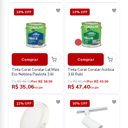
18% OFF
19% OFF
Comprar
Comprar
Tinta Coral Coralar Lat Mais
Tinta Coral Coralar Acrilica
Eco Neblina Paulista 3,6l
3,6l Rubi
De
R$ 45,11
Por R$ 36,90
De
R$ 61,44
Por R$ 49,90
R$ 35,06
R$ 47,40
no pix
no pix
22% OFF
30% OFF