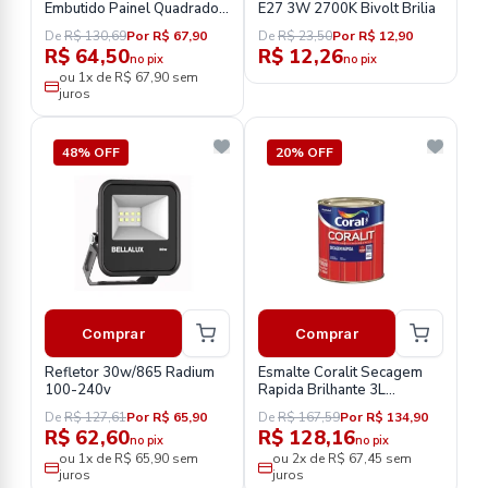
Embutido Painel Quadrado
E27 3W 2700K Bivolt Brilia
29.5X29.5 24W 6500K 49
De
R$ 130,69
Por R$ 67,90
De
R$ 23,50
Por R$ 12,90
R$ 64,50
R$ 12,26
no pix
no pix
ou 1x de R$ 67,90 sem
juros
48% OFF
20% OFF
Comprar
Comprar
Refletor 30w/865 Radium
Esmalte Coralit Secagem
100-240v
Rapida Brilhante 3L
Colorado
De
R$ 127,61
Por R$ 65,90
De
R$ 167,59
Por R$ 134,90
R$ 62,60
R$ 128,16
no pix
no pix
ou 1x de R$ 65,90 sem
ou 2x de R$ 67,45 sem
juros
juros