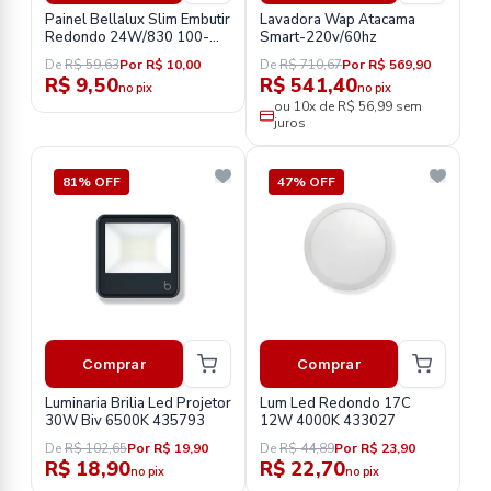
Painel Bellalux Slim Embutir
Lavadora Wap Atacama
Redondo 24W/830 100-
Smart-220v/60hz
240V
De
R$ 59,63
Por R$ 10,00
De
R$ 710,67
Por R$ 569,90
R$ 9,50
R$ 541,40
no pix
no pix
ou 10x de R$ 56,99 sem
juros
81% OFF
47% OFF
Comprar
Comprar
Luminaria Brilia Led Projetor
Lum Led Redondo 17C
30W Biv 6500K 435793
12W 4000K 433027
De
R$ 102,65
Por R$ 19,90
De
R$ 44,89
Por R$ 23,90
R$ 18,90
R$ 22,70
no pix
no pix