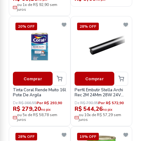
ou 1x de R$ 92,90 sem
juros
20% OFF
28% OFF
Comprar
Comprar
Tinta Coral Rende Muito 16l
Perfil Embutir Stella Archi
Pote De Argila
Rec 2M 24Mm 28W 24V
Sth20982Pto/27 5588
De
R$ 366,55
Por R$ 293,90
De
R$ 790,95
Por R$ 572,90
R$ 279,20
R$ 544,26
no pix
no pix
ou 5x de R$ 58,78 sem
ou 10x de R$ 57,29 sem
juros
juros
28% OFF
19% OFF