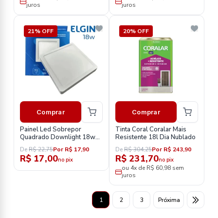
juros
juros
21% OFF
20% OFF
Comprar
Comprar
Painel Led Sobrepor
Tinta Coral Coralar Mais
Quadrado Downlight 18w
Resistente 18l Dia Nublado
6500k
De
R$ 22,75
Por R$ 17,90
De
R$ 304,25
Por R$ 243,90
R$ 17,00
R$ 231,70
no pix
no pix
ou 4x de R$ 60,98 sem
juros
1
2
3
Próxima