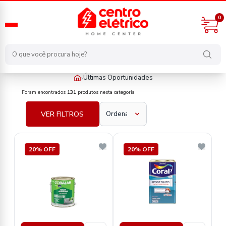
0
›
Últimas Oportunidades
Últimas Oportunidades
Foram encontrados
131
produtos nesta categoria
VER FILTROS
20% OFF
20% OFF