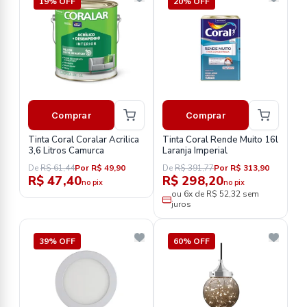
19% OFF
20% OFF
Comprar
Comprar
Tinta Coral Coralar Acrilica
Tinta Coral Rende Muito 16l
3,6 Litros Camurca
Laranja Imperial
De
R$ 61,44
Por R$ 49,90
De
R$ 391,77
Por R$ 313,90
R$ 47,40
R$ 298,20
no pix
no pix
ou 6x de R$ 52,32 sem
juros
39% OFF
60% OFF