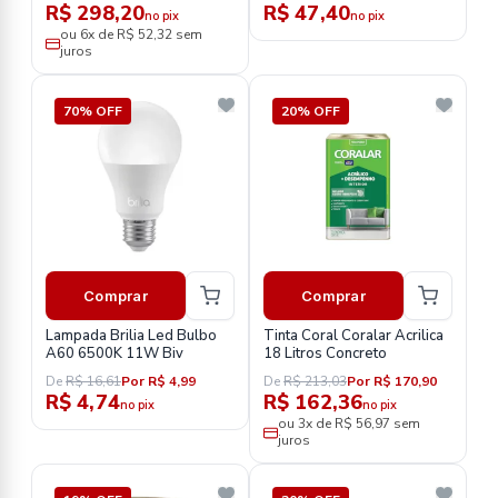
R$ 298,20
R$ 47,40
no pix
no pix
ou 6x de R$ 52,32 sem
juros
70% OFF
20% OFF
Comprar
Comprar
Lampada Brilia Led Bulbo
Tinta Coral Coralar Acrilica
A60 6500K 11W Biv
18 Litros Concreto
De
R$ 16,61
Por R$ 4,99
De
R$ 213,03
Por R$ 170,90
R$ 4,74
R$ 162,36
no pix
no pix
ou 3x de R$ 56,97 sem
juros