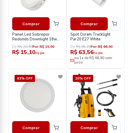
Comprar
Comprar
Painel Led Sobrepor
Spot Osram Tracklight
Redondo Downlight 18w
Par20 E27 White
2700k Elgin
De
R$ 20,49
Por R$ 15,90
De
R$ 95,29
Por R$ 66,90
R$ 15,10
R$ 63,56
no pix
no pix
ou 1x de R$ 66,90 sem
juros
83% OFF
20% OFF
Comprar
Comprar