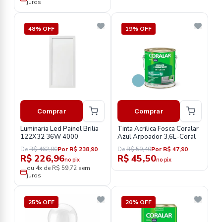
juros
48% OFF
19% OFF
Comprar
Comprar
Luminaria Led Painel Brilia
Tinta Acrilica Fosca Coralar
122X32 36W 4000
Azul Arpoador 3,6L-Coral
De
R$ 462,00
Por R$ 238,90
De
R$ 59,40
Por R$ 47,90
R$ 226,96
R$ 45,50
no pix
no pix
ou 4x de R$ 59,72 sem
juros
25% OFF
20% OFF