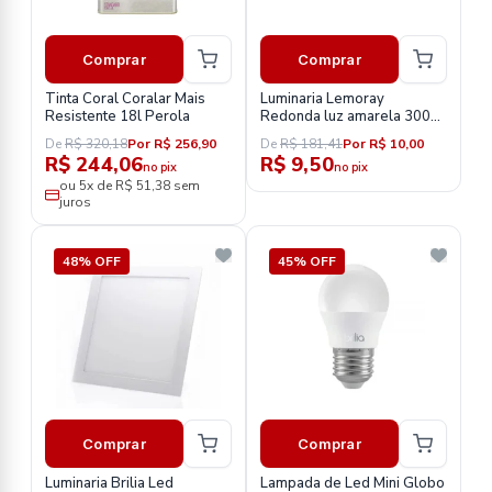
Comprar
Comprar
Tinta Coral Coralar Mais
Luminaria Lemoray
Resistente 18l Perola
Redonda luz amarela 3000k
sobrepor
De
R$ 320,18
Por R$ 256,90
De
R$ 181,41
Por R$ 10,00
R$ 244,06
R$ 9,50
no pix
no pix
ou 5x de R$ 51,38 sem
juros
48% OFF
45% OFF
Comprar
Comprar
Luminaria Brilia Led
Lampada de Led Mini Globo