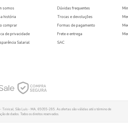
m somos
Dúvidas frequentes
Min
a história
Trocas e devoluções
Me
o comprar
Formas de pagamento
Meu
tica de privacidade
Frete e entrega
Me
sparência Salarial
SAC
 Tirirical, São Luís - MA, 65055-285. As ofertas são válidas até o término de
ão de dados. Todos os direitos reservados.