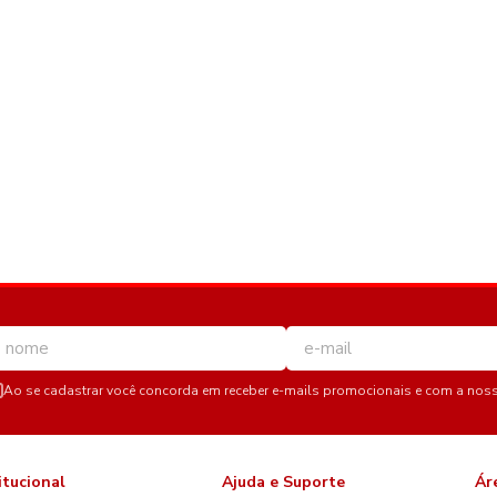
Ao se cadastrar você concorda em receber e-mails promocionais e com a nos
itucional
Ajuda e Suporte
Ár