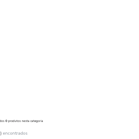
ados
0
produtos nesta categoria
)
encontrados