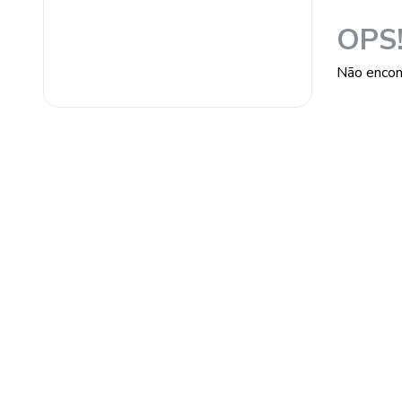
Split Ar Condicionado
OPS
Não encon