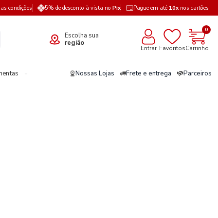
a as condições
5% de desconto à vista no
Pix
Pague em até
10x
nos cartões
0
Escolha sua
região
Entrar
Favoritos
Carrinho
mentas
Nossas Lojas
Frete e entrega
Parceiros