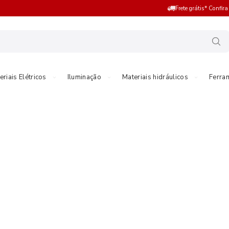
Frete grátis* Confir
eriais Elétricos
Iluminação
Materiais hidráulicos
Ferra