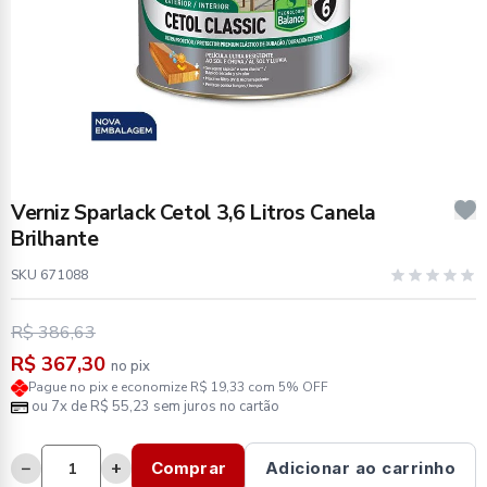
Verniz Sparlack Cetol 3,6 Litros Canela
Brilhante
SKU 671088
R$ 386,63
R$ 367,30
no pix
Pague no pix e economize R$ 19,33 com 5% OFF
ou 7x de R$ 55,23 sem juros no cartão
−
+
Comprar
Adicionar ao carrinho