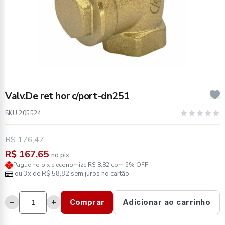
Valv.De ret hor c/port-dn251
SKU 205524
R$ 176,47
R$ 167,65
no pix
Pague no pix e economize R$ 8,82 com 5% OFF
ou 3x de R$ 58,82 sem juros no cartão
−
+
Comprar
Adicionar ao carrinho