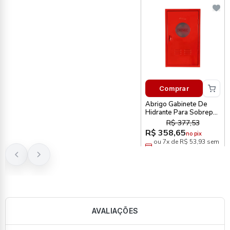
Comprar
Abrigo Gabinete De
Hidrante Para Sobrepor
75 X 45 X 17cm
R$ 377,53
Metalcasty
R$ 358,65
no pix
ou 7x de R$ 53,93 sem
juros
AVALIAÇÕES