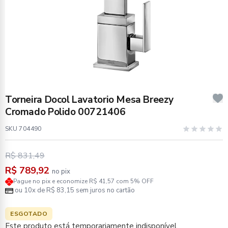
Torneira Docol Lavatorio Mesa Breezy
Cromado Polido 00721406
SKU 704490
R$ 831,49
R$ 789,92
no pix
Pague no pix e economize R$ 41,57 com 5% OFF
ou 10x de R$ 83,15 sem juros no cartão
ESGOTADO
Este produto está temporariamente indisponível.