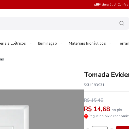
Frete grátis* Confir
eriais Elétricos
Iluminação
Materiais hidráulicos
Ferra
as
Tomada Evide
SKU 593931
R$ 15,45
R$ 14,68
no pix
Pague no pix e economi