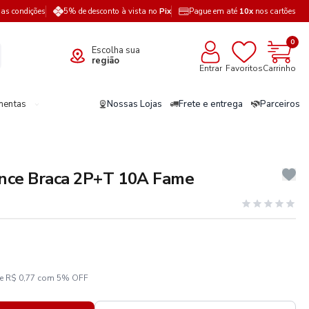
a as condições
5% de desconto à vista no
Pix
Pague em até
10x
nos cartões
0
Escolha sua
região
Entrar
Favoritos
Carrinho
mentas
Nossas Lojas
Frete e entrega
Parceiros
nce Braca 2P+T 10A Fame
ze R$ 0,77 com 5% OFF