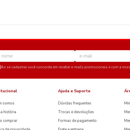
Ao se cadastrar você concorda em receber e-mails promocionais e com a nos
itucional
Ajuda e Suporte
Ár
m somos
Dúvidas frequentes
Min
a história
Trocas e devoluções
Me
o comprar
Formas de pagamento
Meu
tica de privacidade
Frete e entrega
Me