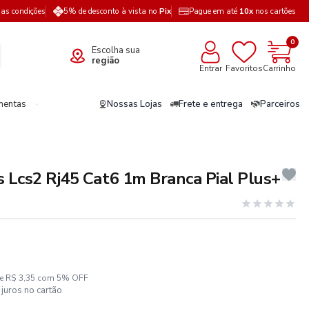
a as condições
5% de desconto à vista no
Pix
Pague em até
10x
nos cartões
0
Escolha sua
região
Entrar
Favoritos
Carrinho
mentas
Nossas Lojas
Frete e entrega
Parceiros
Lcs2 Rj45 Cat6 1m Branca Pial Plus+
ze R$ 3,35 com 5% OFF
juros no cartão