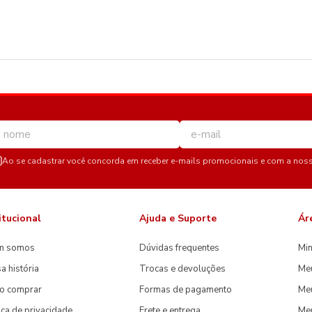
Ao se cadastrar você concorda em receber e-mails promocionais e com a nos
itucional
Ajuda e Suporte
Ár
m somos
Dúvidas frequentes
Min
a história
Trocas e devoluções
Me
o comprar
Formas de pagamento
Meu
tica de privacidade
Frete e entrega
Me