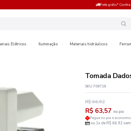
Frete grátis* Confir
eriais Elétricos
Iluminação
Materiais hidráulicos
Ferra
Tomada Dados 
SKU 709719
R$ 66,92
R$ 63,57
no pix
Pague no pix e economi
ou 1x de R$ 66,92 sem 