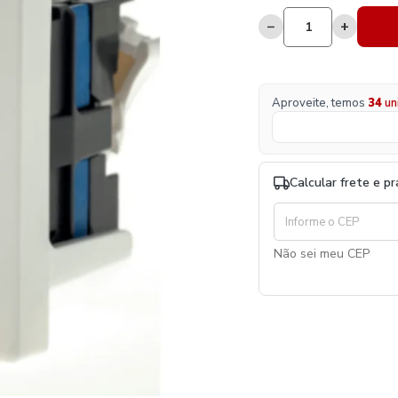
−
+
Aproveite, temos
34
un
Calcular frete e p
Não sei meu CEP