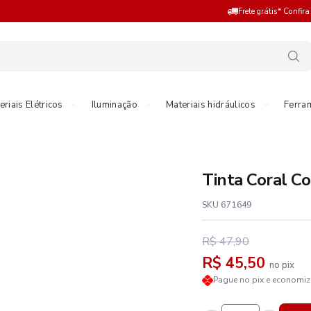
Frete grátis* Confir
eriais Elétricos
Iluminação
Materiais hidráulicos
Ferra
Tinta Coral Co
SKU 671649
R$ 47,90
R$ 45,50
no pix
Pague no pix e economi