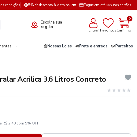
a as condições
5% de desconto à vista no
Pix
Pague em até
10x
nos cartões
0
Escolha sua
região
Entrar
Favoritos
Carrinho
mentas
Nossas Lojas
Frete e entrega
Parceiros
ralar Acrilica 3,6 Litros Concreto
ze R$ 2,40 com 5% OFF