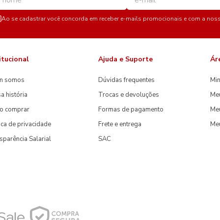
Ao se cadastrar você concorda em receber e-mails promocionais e com a nos
itucional
Ajuda e Suporte
Ár
m somos
Dúvidas frequentes
Min
a história
Trocas e devoluções
Me
o comprar
Formas de pagamento
Meu
tica de privacidade
Frete e entrega
Me
sparência Salarial
SAC