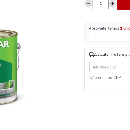
−
+
Aproveite, temos
1
uni
Calcular frete e p
Não sei meu CEP