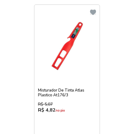
Misturador De Tinta Atlas
Plastico At176/3
R$ 5,07
R$ 4,82
no pix