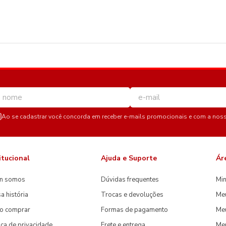
Ao se cadastrar você concorda em receber e-mails promocionais e com a nos
itucional
Ajuda e Suporte
Ár
m somos
Dúvidas frequentes
Min
a história
Trocas e devoluções
Me
o comprar
Formas de pagamento
Meu
tica de privacidade
Frete e entrega
Me