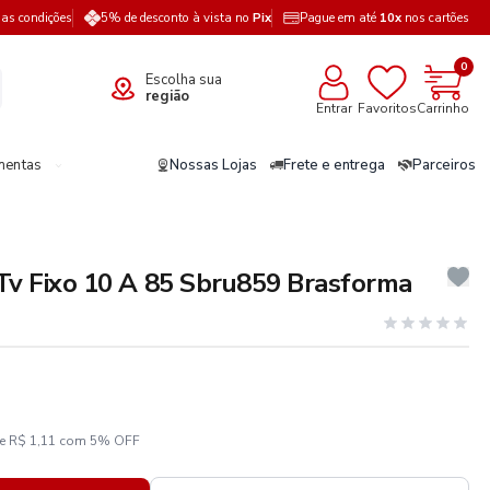
a as condições
5% de desconto à vista no
Pix
Pague em até
10x
nos cartões
0
Escolha sua
região
Entrar
Favoritos
Carrinho
mentas
Nossas Lojas
Frete e entrega
Parceiros
Tv Fixo 10 A 85 Sbru859 Brasforma
ze R$ 1,11 com 5% OFF