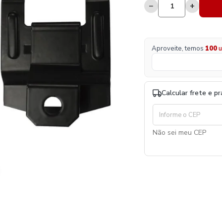
−
+
Aproveite, temos
100
u
Calcular frete e p
Não sei meu CEP