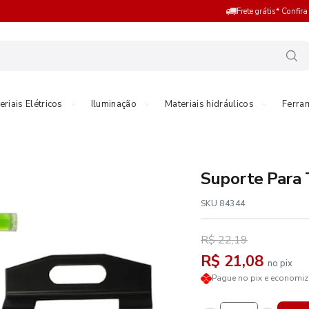
Frete grátis* Confir
eriais Elétricos
Iluminação
Materiais hidráulicos
Ferra
Suporte Para 
SKU 84344
R$ 22,19
R$ 21,08
no pix
Pague no pix e economi