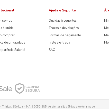
itucional
Ajuda e Suporte
Ár
m somos
Dúvidas frequentes
Min
a história
Trocas e devoluções
Me
o comprar
Formas de pagamento
Meu
tica de privacidade
Frete e entrega
Me
sparência Salarial
SAC
 Tirirical, São Luís - MA, 65055-285. As ofertas são válidas até o término de