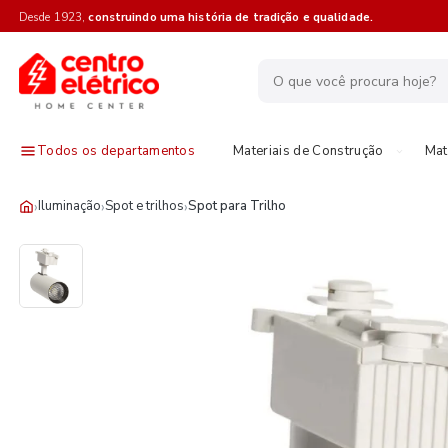
Desde 1923,
construindo uma história de tradição e qualidade.
Todos os departamentos
Materiais de Construção
Mat
›
›
›
Iluminação
Spot e trilhos
Spot para Trilho