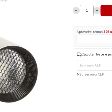
−
+
Aproveite, temos
203
u
Calcular frete e p
Não sei meu CEP