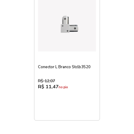
Conector L Branco Stclb3520
R$ 12,07
R$ 11,47
no pix