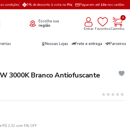
a as condições
5% de desconto à vista no
Pix
Pague em até
10x
nos cartões
0
Escolha sua
região
Entrar
Favoritos
Carrinho
mentas
Nossas Lojas
Frete e entrega
Parceiros
0W 3000K Branco Antiofuscante
ze R$ 2,32 com 5% OFF