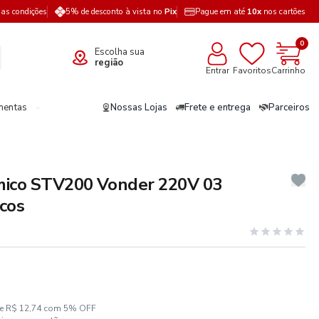
a as condições
5% de desconto à vista no
Pix
Pague em até
10x
nos cartões
0
Escolha sua
região
Entrar
Favoritos
Carrinho
mentas
Nossas Lojas
Frete e entrega
Parceiros
mico STV200 Vonder 220V 03
icos
ze R$ 12,74 com 5% OFF