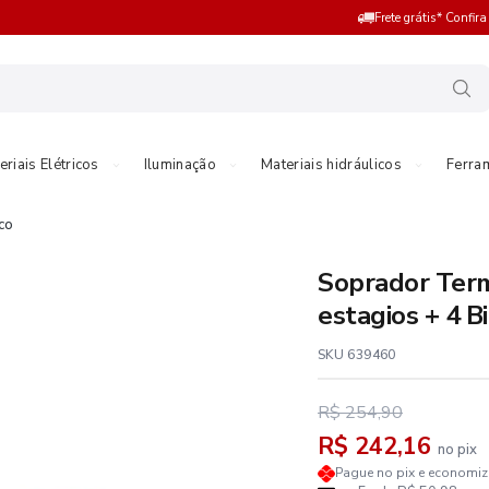
Frete grátis* Confir
eriais Elétricos
Iluminação
Materiais hidráulicos
Ferra
co
Soprador Ter
estagios + 4 B
SKU 639460
R$ 254,90
R$ 242,16
no pix
Pague no pix e economi