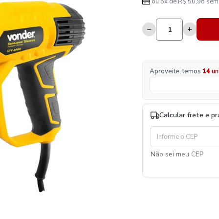
ou 5x de R$ 50,98 sem 
−
+
Aproveite, temos
14
un
Calcular frete e p
Não sei meu CEP