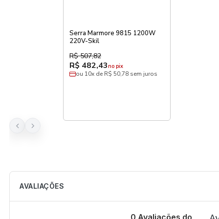
Serra Marmore 9815 1200W
220V-Skil
R$ 507,82
R$ 482,43
no pix
ou 10x de R$ 50,78 sem juros
AVALIAÇÕES
0 Avaliações do
Av