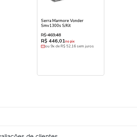
Serra Marmore Vonder
Smv1300s S/Kit
R$ 469,48
R$ 446,01
no pix
ou 9x de R$ 52,16 sem juros
aliações de clientes