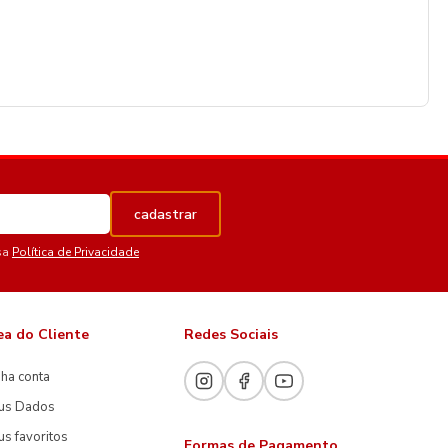
cadastrar
sa
Política de Privacidade
ea do Cliente
Redes Sociais
ha conta
us Dados
s favoritos
Formas de Pagamento