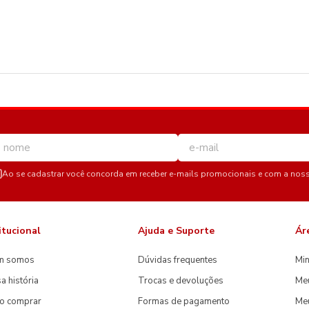
Ao se cadastrar você concorda em receber e-mails promocionais e com a nos
itucional
Ajuda e Suporte
Ár
m somos
Dúvidas frequentes
Min
a história
Trocas e devoluções
Me
o comprar
Formas de pagamento
Meu