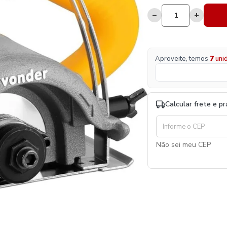
−
+
Aproveite, temos
7
uni
Calcular frete e p
Não sei meu CEP