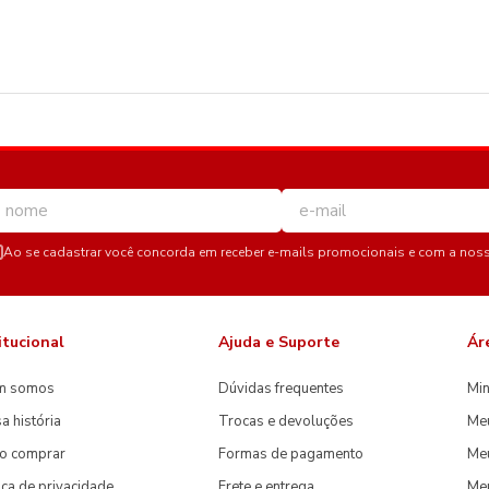
Ao se cadastrar você concorda em receber e-mails promocionais e com a nos
itucional
Ajuda e Suporte
Ár
m somos
Dúvidas frequentes
Min
a história
Trocas e devoluções
Me
o comprar
Formas de pagamento
Meu
tica de privacidade
Frete e entrega
Me