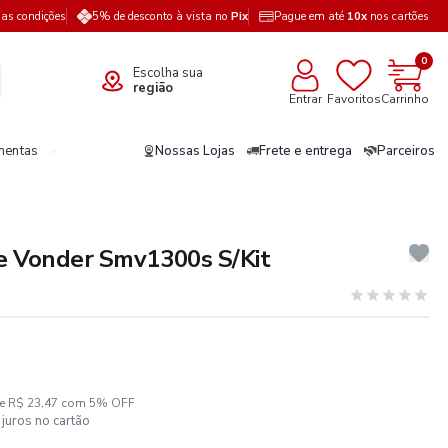
a as condições
5% de desconto à vista no
Pix
Pague em até
10x
nos cartões
0
Escolha sua
região
Entrar
Favoritos
Carrinho
mentas
Nossas Lojas
Frete e entrega
Parceiros
e Vonder Smv1300s S/Kit
ze R$ 23,47 com 5% OFF
juros no cartão