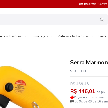
Frete grátis* Confir
eriais Elétricos
Iluminação
Materiais hidráulicos
Ferra
Serra Marmor
SKU 583189
R$ 469,48
R$ 446,01
no pix
Pague no pix e economi
ou 9x de R$ 52,16 sem 