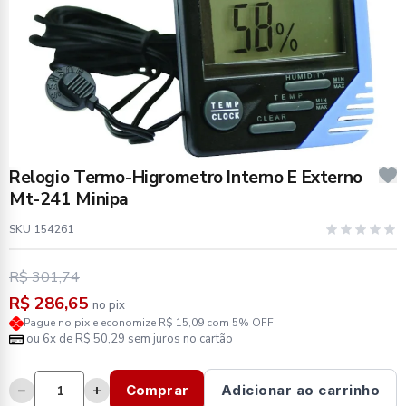
Relogio Termo-Higrometro Interno E Externo
Mt-241 Minipa
SKU 154261
R$ 301,74
R$ 286,65
no pix
Pague no pix e economize R$ 15,09 com 5% OFF
ou 6x de R$ 50,29 sem juros no cartão
−
+
Comprar
Adicionar ao carrinho