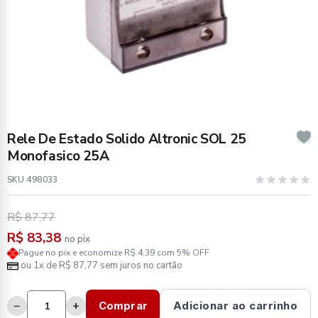
Rele De Estado Solido Altronic SOL 25
Monofasico 25A
SKU 498033
R$ 87,77
R$ 83,38
no pix
Pague no pix e economize R$ 4,39 com 5% OFF
ou 1x de R$ 87,77 sem juros no cartão
−
+
Comprar
Adicionar ao carrinho