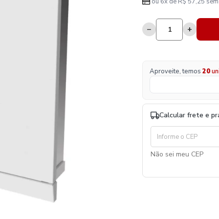
ou 6x de R$ 57,25 sem 
−
+
Aproveite, temos
20
un
Calcular frete e p
Não sei meu CEP