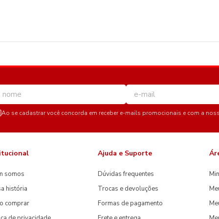
Ao se cadastrar você concorda em receber e-mails promocionais e com a nos
itucional
Ajuda e Suporte
Ár
m somos
Dúvidas frequentes
Min
a história
Trocas e devoluções
Me
o comprar
Formas de pagamento
Meu
tica de privacidade
Frete e entrega
Me