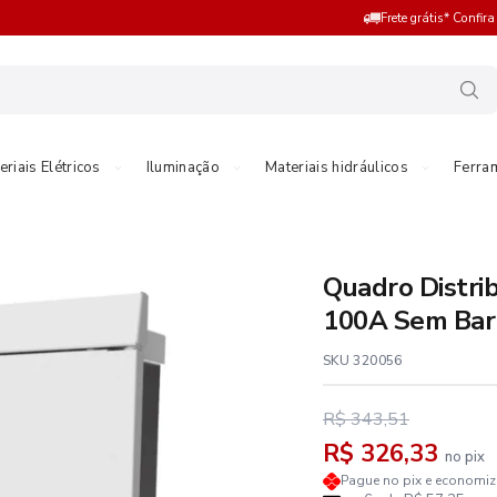
Frete grátis* Confir
eriais Elétricos
Iluminação
Materiais hidráulicos
Ferra
Quadro Distri
100A Sem Ba
SKU 320056
R$ 343,51
R$ 326,33
no pix
Pague no pix e economi