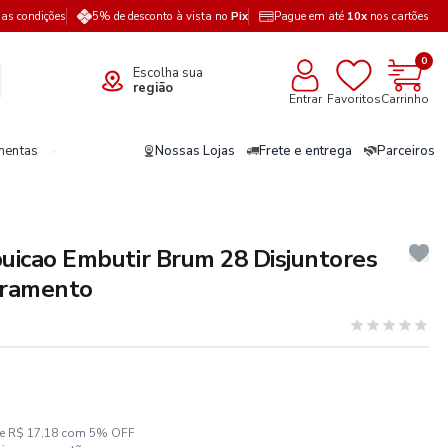
a as condições
5% de desconto à vista no
Pix
Pague em até
10x
nos cartões
0
Escolha sua
região
Entrar
Favoritos
Carrinho
mentas
Nossas Lojas
Frete e entrega
Parceiros
buicao Embutir Brum 28 Disjuntores
rramento
ze R$ 17,18 com 5% OFF