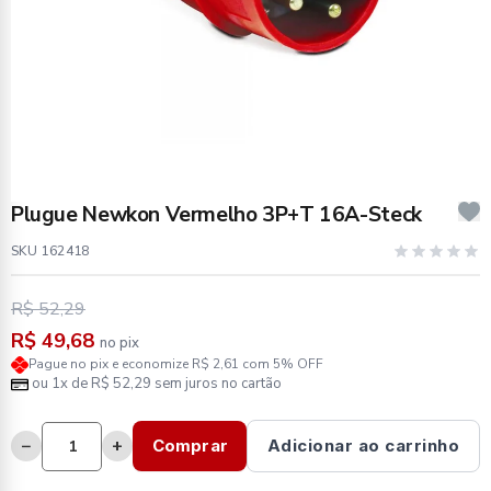
Plugue Newkon Vermelho 3P+T 16A-Steck
SKU 162418
R$ 52,29
R$ 49,68
no pix
Pague no pix e economize R$ 2,61 com 5% OFF
ou 1x de R$ 52,29 sem juros no cartão
−
+
Comprar
Adicionar ao carrinho