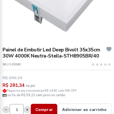
Painel de Embutir Led Deep Bivolt 35x35cm
30W 4000K Neutra-Stella-STH8905BR/40
SKU 520640
R$ 296,15
R$ 281,34
no pix
Pague no pix e economize R$ 14,81 com 5% OFF
ou 5x de R$ 59,23 sem juros no cartão
−
+
Comprar
Adicionar ao carrinho