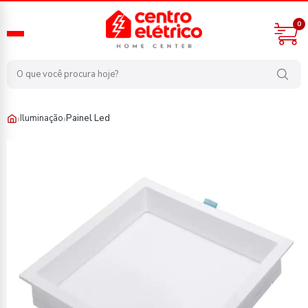
0
›
›
Iluminação
Painel Led