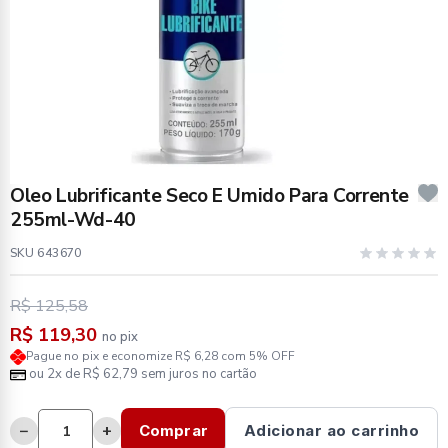
Oleo Lubrificante Seco E Umido Para Corrente
255ml-Wd-40
SKU 643670
R$ 125,58
R$ 119,30
no pix
Pague no pix e economize R$ 6,28 com 5% OFF
ou 2x de R$ 62,79 sem juros no cartão
−
+
Comprar
Adicionar ao carrinho