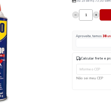
ou 1x de R$ 73,00 sem 
−
+
Aproveite, temos
38
un
Calcular frete e p
Não sei meu CEP