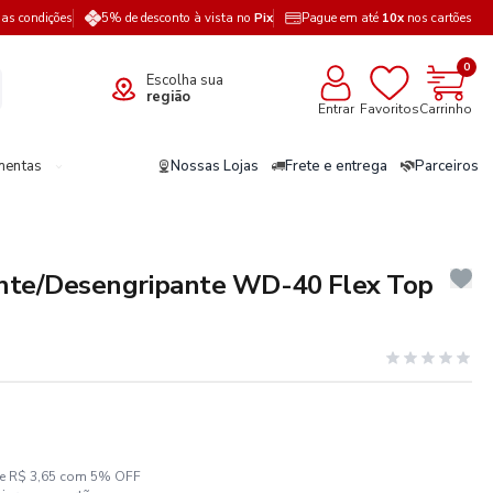
a as condições
5% de desconto à vista no
Pix
Pague em até
10x
nos cartões
0
Escolha sua
região
Entrar
Favoritos
Carrinho
mentas
Nossas Lojas
Frete e entrega
Parceiros
ante/Desengripante WD-40 Flex Top
ze R$ 3,65 com 5% OFF