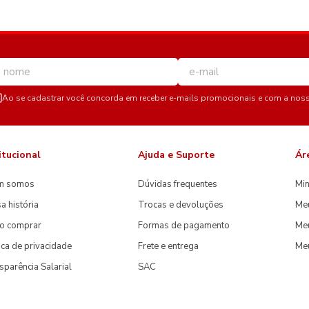
Ao se cadastrar você concorda em receber e-mails promocionais e com a nos
itucional
Ajuda e Suporte
Ár
m somos
Dúvidas frequentes
Min
a história
Trocas e devoluções
Me
o comprar
Formas de pagamento
Meu
tica de privacidade
Frete e entrega
Me
sparência Salarial
SAC