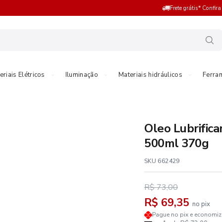
Frete grátis* Confir
eriais Elétricos
Iluminação
Materiais hidráulicos
Ferra
Oleo Lubrific
500ml 370g
SKU 662429
R$ 73,00
R$ 69,35
no pix
Pague no pix e economi