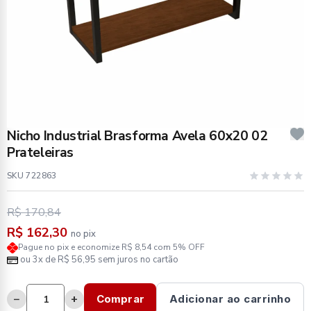
Nicho Industrial Brasforma Avela 60x20 02
Prateleiras
SKU 722863
R$ 170,84
R$ 162,30
no pix
Pague no pix e economize R$ 8,54 com 5% OFF
ou 3x de R$ 56,95 sem juros no cartão
−
+
Comprar
Adicionar ao carrinho