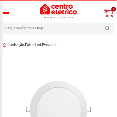
0
›
›
›
Iluminação
Painel Led
Embutido