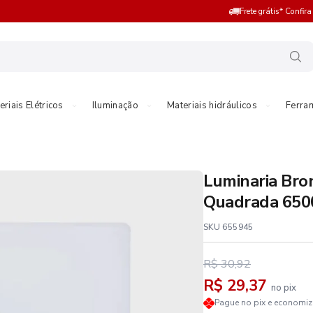
Frete grátis* Confir
eriais Elétricos
Iluminação
Materiais hidráulicos
Ferra
Luminaria Bro
Quadrada 6500
SKU 655945
R$ 30,92
R$ 29,37
no pix
Pague no pix e economi