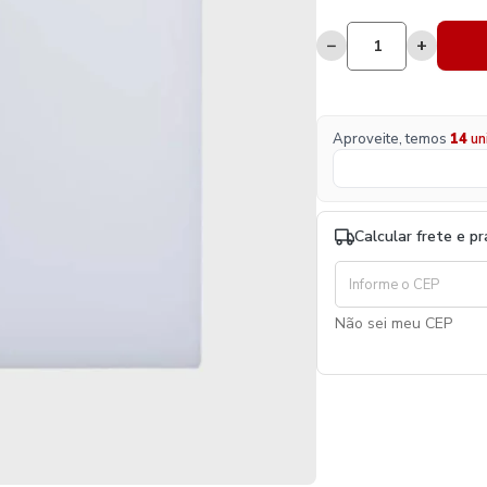
−
+
Aproveite, temos
14
un
Calcular frete e p
Não sei meu CEP