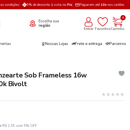
a as condições
5% de desconto à vista no
Pix
Pague em até
10x
nos cartões
0
Escolha sua
região
Entrar
Favoritos
Carrinho
mentas
Nossas Lojas
Frete e entrega
Parceiros
nzearte Sob Frameless 16w
k Bivolt
ze R$ 1,55 com 5% OFF