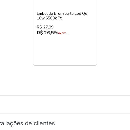
Embutido Bronzearte Led Qd
18w 6500k Pt
R$ 27,99
R$ 26,59
no pix
aliações de clientes