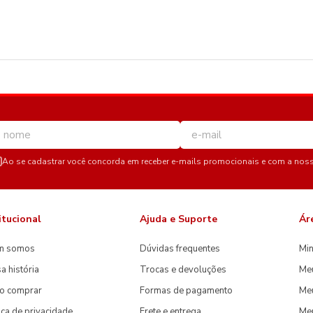
Ao se cadastrar você concorda em receber e-mails promocionais e com a nos
itucional
Ajuda e Suporte
Ár
m somos
Dúvidas frequentes
Min
a história
Trocas e devoluções
Me
o comprar
Formas de pagamento
Meu
tica de privacidade
Frete e entrega
Me