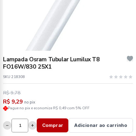
Lampada Osram Tubular Lumilux T8
FO16W/830 25X1
SKU 218308
R$ 9,78
R$ 9,29
no pix
Pague no pix e economize R$ 0,49 com 5% OFF
−
+
Comprar
Adicionar ao carrinho