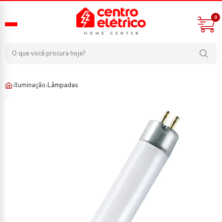
0
›
›
Iluminação
Lâmpadas