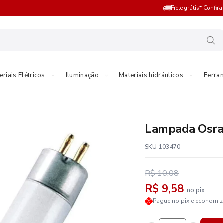
Frete grátis* Confir
eriais Elétricos
Iluminação
Materiais hidráulicos
Ferra
Lampada Osra
SKU 103470
R$ 10,08
R$ 9,58
no pix
Pague no pix e economi