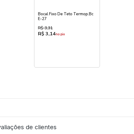
Bocal Fixo De Teto Termop.Bc
E-27
R$ 3,31
R$ 3,14
no pix
aliações de clientes