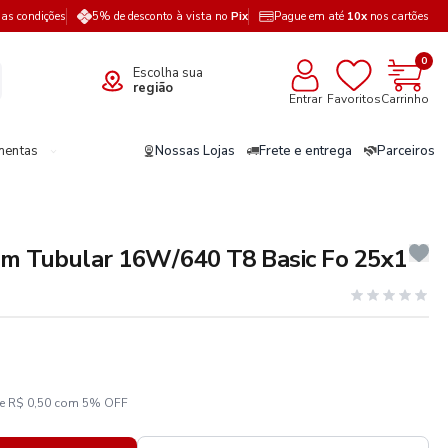
a as condições
5% de desconto à vista no
Pix
Pague em até
10x
nos cartões
0
Escolha sua
região
Entrar
Favoritos
Carrinho
mentas
Nossas Lojas
Frete e entrega
Parceiros
m Tubular 16W/640 T8 Basic Fo 25x1
ze R$ 0,50 com 5% OFF