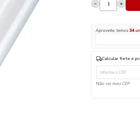
−
+
Aproveite, temos
34
un
Calcular frete e p
Não sei meu CEP