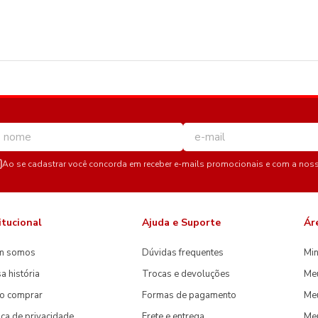
Ao se cadastrar você concorda em receber e-mails promocionais e com a nos
itucional
Ajuda e Suporte
Ár
m somos
Dúvidas frequentes
Min
a história
Trocas e devoluções
Me
o comprar
Formas de pagamento
Meu
tica de privacidade
Frete e entrega
Me