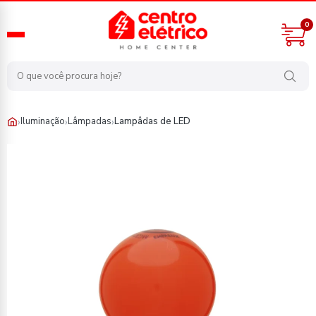
0
›
›
›
Iluminação
Lâmpadas
Lampâdas de LED