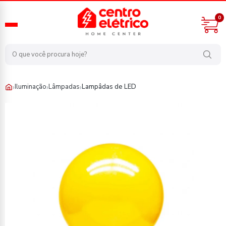
0
›
›
›
Iluminação
Lâmpadas
Lampâdas de LED