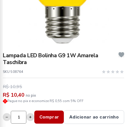
Lampada LED Bolinha G9 1W Amarela
Taschibra
SKU 508764
R$ 10,95
R$ 10,40
no pix
Pague no pix e economize R$ 0,55 com 5% OFF
−
+
Comprar
Adicionar ao carrinho