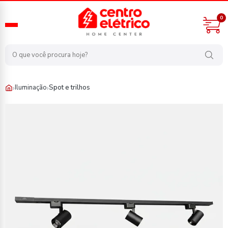
0
›
›
Iluminação
Spot e trilhos