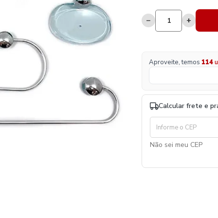
−
+
Aproveite, temos
114
u
Calcular frete e p
Não sei meu CEP