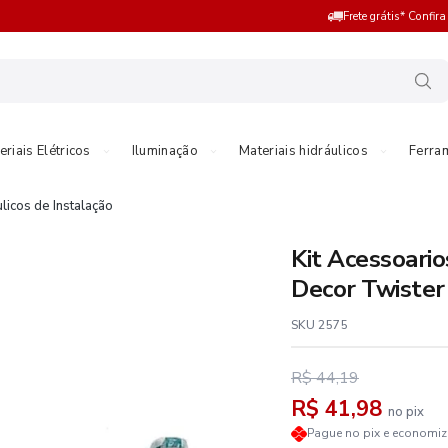
Frete grátis* Confir
eriais Elétricos
Iluminação
Materiais hidráulicos
Ferra
licos de Instalação
Kit Acessoari
Decor Twister
SKU 2575
R$ 44,19
R$ 41,98
no pix
Pague no pix e economi