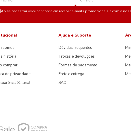
Ao se cadastrar você concorda em receber e-mails promocionais e com a nos
itucional
Ajuda e Suporte
Ár
m somos
Dúvidas frequentes
Min
a história
Trocas e devoluções
Me
o comprar
Formas de pagamento
Meu
tica de privacidade
Frete e entrega
Me
sparência Salarial
SAC