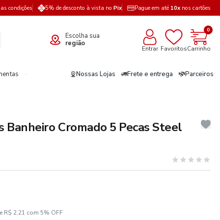
a as condições
5% de desconto à vista no
Pix
Pague em até
10x
nos cartões
0
Escolha sua
região
Entrar
Favoritos
Carrinho
mentas
Nossas Lojas
Frete e entrega
Parceiros
os Banheiro Cromado 5 Pecas Steel
ze R$ 2,21 com 5% OFF