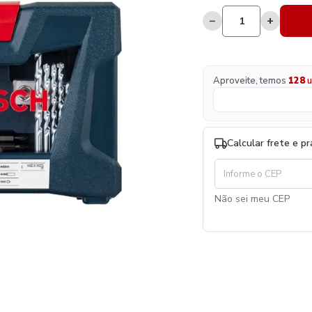
−
+
Aproveite, temos
128
u
Calcular frete e p
Não sei meu CEP