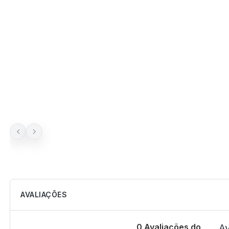
AVALIAÇÕES
0 Avaliações do
Av