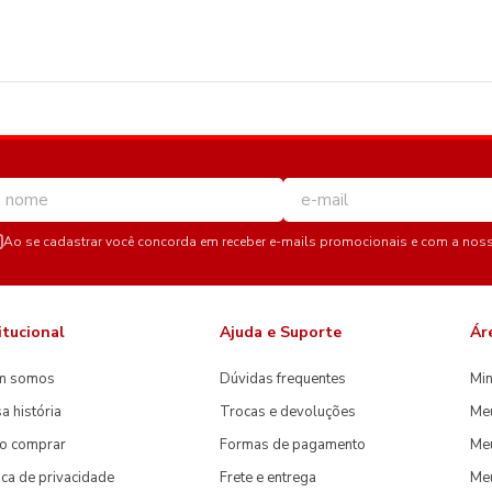
Ao se cadastrar você concorda em receber e-mails promocionais e com a nos
itucional
Ajuda e Suporte
Ár
m somos
Dúvidas frequentes
Min
a história
Trocas e devoluções
Me
o comprar
Formas de pagamento
Meu
tica de privacidade
Frete e entrega
Me