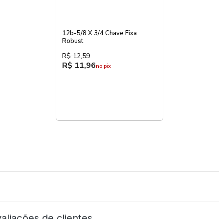
12b-5/8 X 3/4 Chave Fixa
Robust
R$ 12,59
R$ 11,96
no pix
aliações de clientes