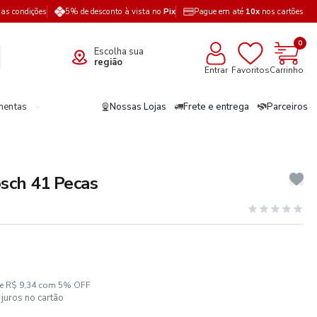
a as condições
5% de desconto à vista no
Pix
Pague em até
10x
nos cartões
0
Escolha sua
região
Entrar
Favoritos
Carrinho
mentas
Nossas Lojas
Frete e entrega
Parceiros
osch 41 Pecas
ze R$ 9,34 com 5% OFF
juros no cartão