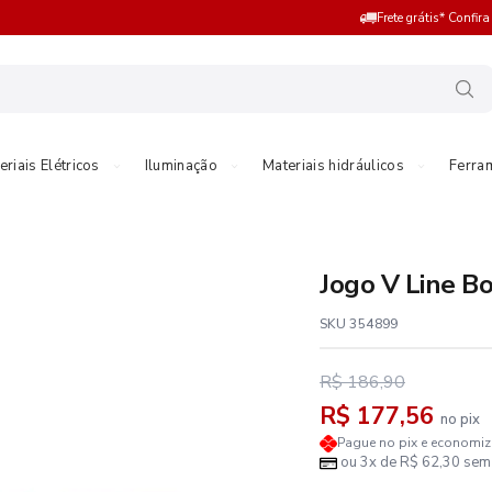
Frete grátis* Confir
eriais Elétricos
Iluminação
Materiais hidráulicos
Ferra
Jogo V Line B
SKU 354899
R$ 186,90
R$ 177,56
no pix
Pague no pix e economi
ou 3x de R$ 62,30 sem 