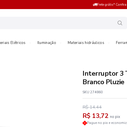
Frete grátis* Confir
eriais Elétricos
Iluminação
Materiais hidráulicos
Ferra
Interruptor 3
Branco Pluzie
SKU 274860
R$ 14,44
R$ 13,72
no pix
Pague no pix e economi