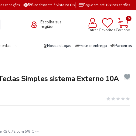
a as condições
5% de desconto à vista no
Pix
Pague em até
10x
nos cartões
0
Escolha sua
região
Entrar
Favoritos
Carrinho
mentas
Nossas Lojas
Frete e entrega
Parceiros
 Teclas Simples sistema Externo 10A
ze R$ 0,72 com 5% OFF