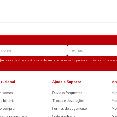
Ao se cadastrar você concorda em receber e-mails promocionais e com a nos
itucional
Ajuda e Suporte
Ár
m somos
Dúvidas frequentes
Min
a história
Trocas e devoluções
Me
o comprar
Formas de pagamento
Meu
tica de privacidade
Frete e entrega
Me