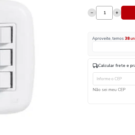
−
+
Aproveite, temos
38
un
Calcular frete e p
Não sei meu CEP