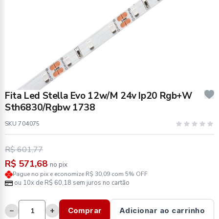
Fita Led Stella Evo 12w/M 24v Ip20 Rgb+W
Sth6830/Rgbw 1738
SKU 704075
R$ 601,77
R$ 571,68
no pix
Pague no pix e economize R$ 30,09 com 5% OFF
ou 10x de R$ 60,18 sem juros no cartão
−
+
Comprar
Adicionar ao carrinho