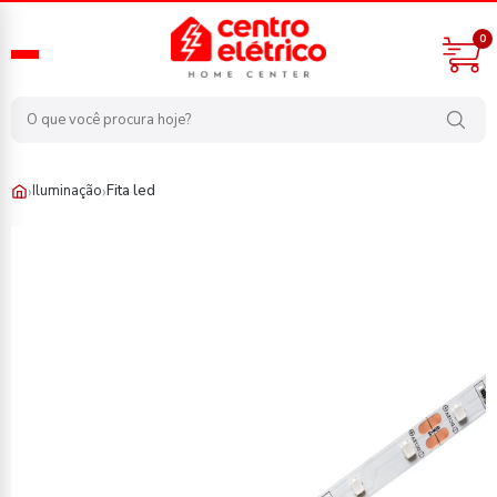
0
›
›
Iluminação
Fita led