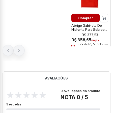
Comprar
Abrigo Gabinete De
Hidrante Para Sobrepor
75 X 45 X 17cm
R$ 377,53
Metalcasty
R$ 358,65
no pix
ou 7x de R$ 53,93 sem
juros
AVALIAÇÕES
0 Avaliações do produto
NOTA 0 / 5
5 estrelas