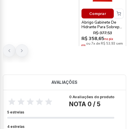
Comprar
Abrigo Gabinete De
Hidrante Para Sobrepor
75 X 45 X 17cm
R$ 377,53
Metalcasty
R$ 358,65
no pix
ou 7x de R$ 53,93 sem
juros
AVALIAÇÕES
0 Avaliações do produto
NOTA 0 / 5
5 estrelas
4 estrelas