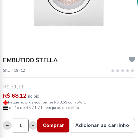
EMBUTIDO STELLA
SKU 418412
R$ 71,71
R$ 68,12
no pix
Pague no pix e economize R$ 3,59 com 5% OFF
ou 1x de R$ 71,71 sem juros no cartão
−
+
Comprar
Adicionar ao carrinho