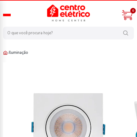
0
›
Iluminação