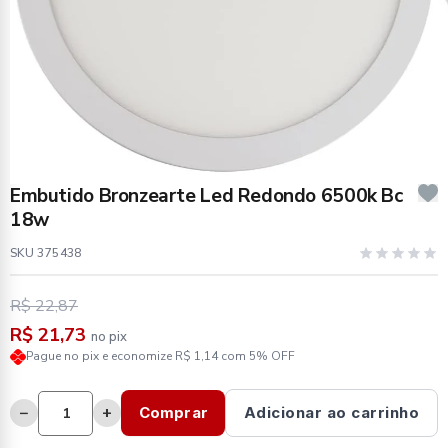
Embutido Bronzearte Led Redondo 6500k Bc
18w
SKU 375438
R$ 22,87
R$ 21,73
no pix
Pague no pix e economize R$ 1,14 com 5% OFF
−
+
Comprar
Adicionar ao carrinho