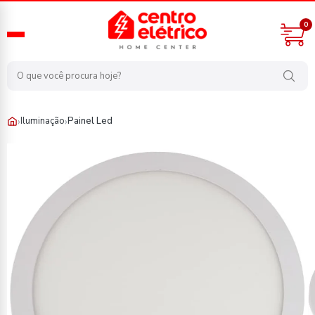
0
›
›
Iluminação
Painel Led