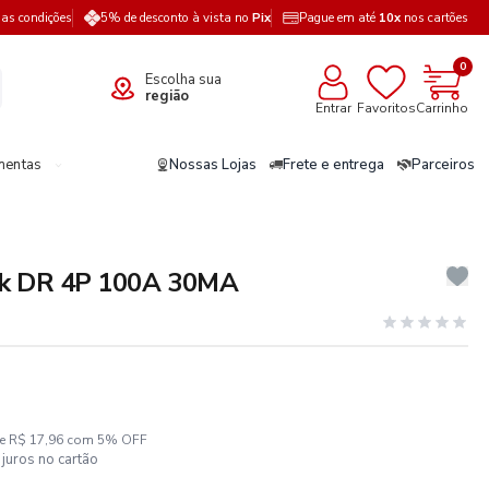
a as condições
5% de desconto à vista no
Pix
Pague em até
10x
nos cartões
0
Escolha sua
região
Entrar
Favoritos
Carrinho
mentas
Nossas Lojas
Frete e entrega
Parceiros
eck DR 4P 100A 30MA
ze R$ 17,96 com 5% OFF
juros no cartão