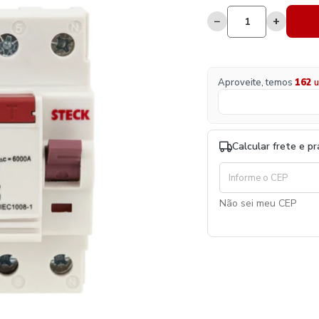
−
+
Aproveite, temos
162
u
Calcular frete e p
Não sei meu CEP