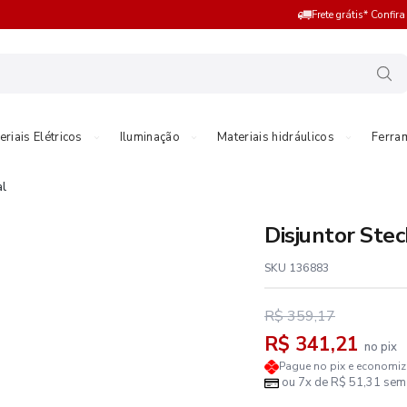
Frete grátis* Confir
eriais Elétricos
Iluminação
Materiais hidráulicos
Ferra
al
Disjuntor St
SKU 136883
R$ 359,17
R$ 341,21
no pix
Pague no pix e economi
ou 7x de R$ 51,31 sem 