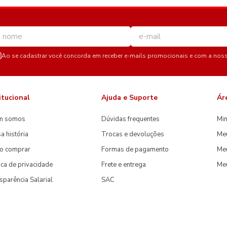
Ao se cadastrar você concorda em receber e-mails promocionais e com a nos
itucional
Ajuda e Suporte
Ár
m somos
Dúvidas frequentes
Min
a história
Trocas e devoluções
Me
o comprar
Formas de pagamento
Meu
tica de privacidade
Frete e entrega
Me
sparência Salarial
SAC