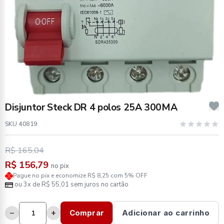
Disjuntor Steck DR 4 polos 25A 300MA
SKU 40819
R$ 165,04
R$ 156,79
no pix
Pague no pix e economize R$ 8,25 com 5% OFF
ou 3x de R$ 55,01 sem juros no cartão
−
+
Comprar
Adicionar ao carrinho