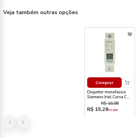
Veja também outras opções
Comprar
Disjuntor monofasico
Siemens Iriel Curva C
16A
R$ 16,08
R$ 15,28
no pix