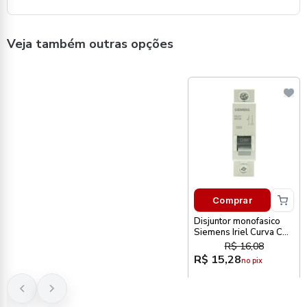
Veja também outras opções
Comprar
Disjuntor monofasico
Siemens Iriel Curva C
16A
R$ 16,08
R$ 15,28
no pix