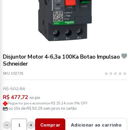
Disjuntor Motor 4-6,3a 100Ka Botao Impulsao
Schneider
SKU 102725
R$ 502,86
R$ 477,72
no pix
Pague no pix e economize R$ 25,14 com 5% OFF
ou 10x de R$ 50,29 sem juros no cartão
−
+
Comprar
Adicionar ao carrinho