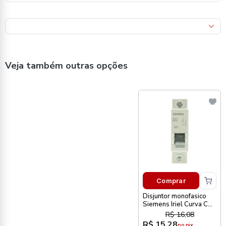
Veja também outras opções
Comprar
Disjuntor monofasico
Siemens Iriel Curva C
16A
R$ 16,08
R$ 15,28
no pix