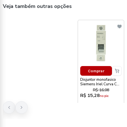
Veja também outras opções
Comprar
Disjuntor monofasico
Siemens Iriel Curva C
16A
R$ 16,08
R$ 15,28
no pix