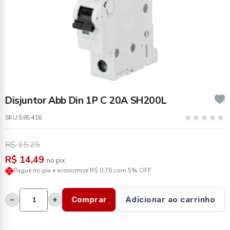
Disjuntor Abb Din 1P C 20A SH200L
SKU 585416
R$ 15,25
R$ 14,49
no pix
Pague no pix e economize R$ 0,76 com 5% OFF
−
+
Comprar
Adicionar ao carrinho