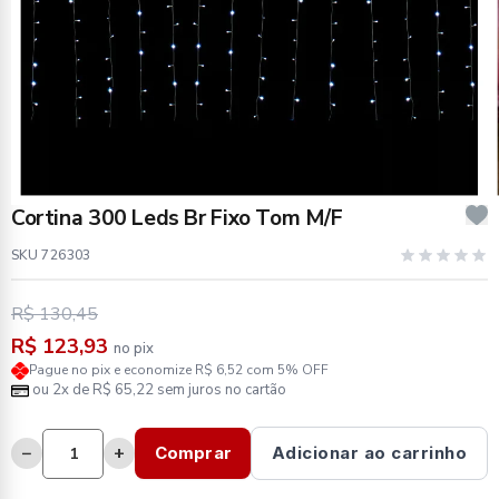
Cortina 300 Leds Br Fixo Tom M/F
SKU 726303
R$ 130,45
R$ 123,93
no pix
Pague no pix e economize R$ 6,52 com 5% OFF
ou 2x de R$ 65,22 sem juros no cartão
−
+
Comprar
Adicionar ao carrinho