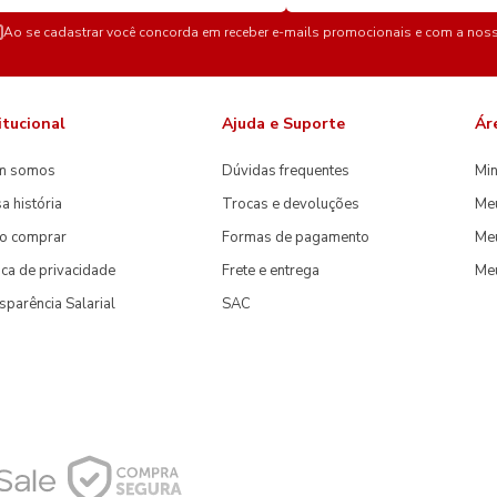
Ao se cadastrar você concorda em receber e-mails promocionais e com a nos
itucional
Ajuda e Suporte
Ár
m somos
Dúvidas frequentes
Min
a história
Trocas e devoluções
Me
o comprar
Formas de pagamento
Meu
tica de privacidade
Frete e entrega
Me
sparência Salarial
SAC