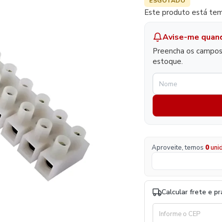
ESGOTADO
Este produto está tem
Avise-me quan
Preencha os campos 
estoque.
Aproveite, temos
0
uni
Calcular frete e p