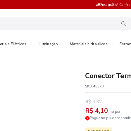
Frete grátis* Confir
eriais Elétricos
Iluminação
Materiais hidráulicos
Ferra
Conector Ter
SKU 45373
R$ 4,32
R$ 4,10
no pix
Pague no pix e economi