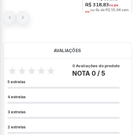
Cromado
R$ 318,83
no pix
ou 6x de R$ 55,94 sem
juros
AVALIAÇÕES
0 Avaliações do produto
NOTA 0 / 5
5 estrelas
4 estrelas
3 estrelas
2 estrelas