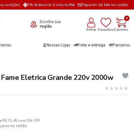
a as condições
5% de desconto à vista no
Pix
Pague em até
10x
nos cartões
0
Escolha sua
região
Entrar
Favoritos
Carrinho
mentas
Nossas Lojas
Frete e entrega
Parceiros
 Fame Eletrica Grande 220v 2000w
ze R$ 11,45 com 5% OFF
juros no cartão