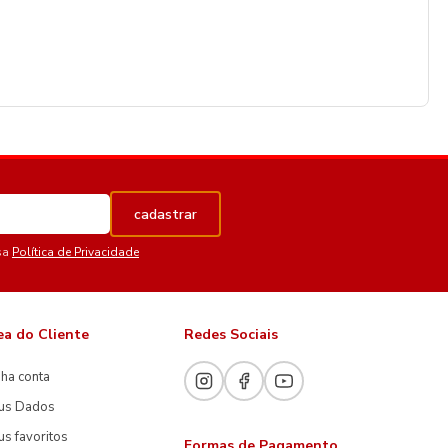
cadastrar
sa
Política de Privacidade
ea do Cliente
Redes Sociais
ha conta
us Dados
s favoritos
Formas de Pagamento