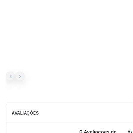
AVALIAÇÕES
0 Avaliações do
Av