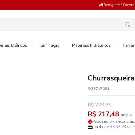
Frete grátis* Confir
eriais Elétricos
Iluminação
Materiais hidráulicos
Ferra
Churrasqueira
SKU 747084
R$ 228,93
R$ 217,48
no pix
Pague no pix e economi
ou 4x de R$ 57,23 sem 