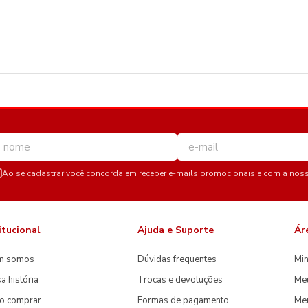
Ao se cadastrar você concorda em receber e-mails promocionais e com a nos
itucional
Ajuda e Suporte
Ár
m somos
Dúvidas frequentes
Min
a história
Trocas e devoluções
Me
o comprar
Formas de pagamento
Meu