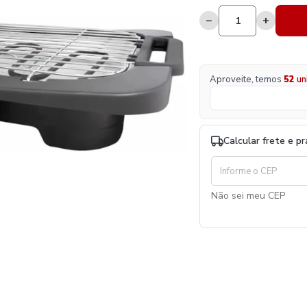
−
+
Aproveite, temos
52
un
Calcular frete e p
Não sei meu CEP