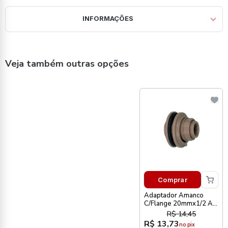
INFORMAÇÕES
Veja também outras opções
Comprar
Adaptador Amanco
C/Flange 20mmx1/2 Aa
Sold Cx Dagua Cb
R$ 14,45
R$ 13,73
no pix