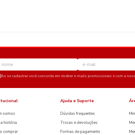
Ao se cadastrar você concorda em receber e-mails promocionais e com a nos
itucional
Ajuda e Suporte
Ár
m somos
Dúvidas frequentes
Min
a história
Trocas e devoluções
Me
o comprar
Formas de pagamento
Meu