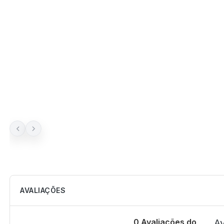
AVALIAÇÕES
0 Avaliações do
Av