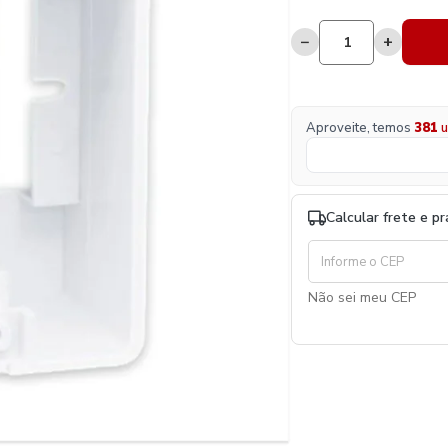
−
+
Aproveite, temos
381
u
Calcular frete e p
Não sei meu CEP