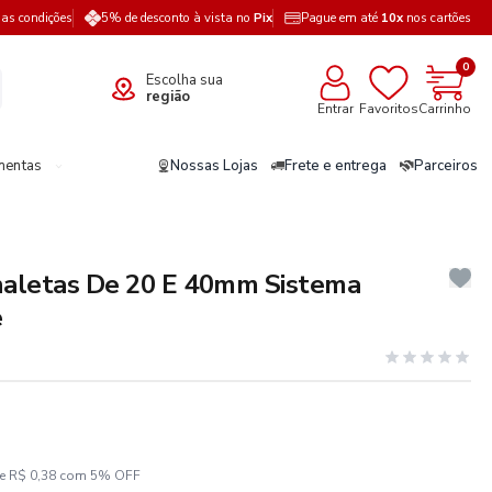
a as condições
5% de desconto à vista no
Pix
Pague em até
10x
nos cartões
0
Escolha sua
região
Entrar
Favoritos
Carrinho
mentas
Nossas Lojas
Frete e entrega
Parceiros
naletas De 20 E 40mm Sistema
e
ze R$ 0,38 com 5% OFF