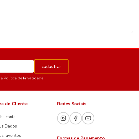
cadastrar
sa
Política de Privacidade
ea do Cliente
Redes Sociais
ha conta
us Dados
s favoritos
Formas de Pagamento