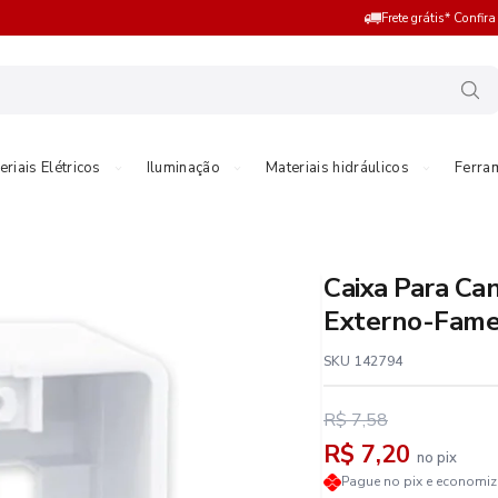
Frete grátis* Confir
eriais Elétricos
Iluminação
Materiais hidráulicos
Ferra
Caixa Para Ca
Externo-Fam
SKU 142794
R$ 7,58
R$ 7,20
no pix
Pague no pix e economi