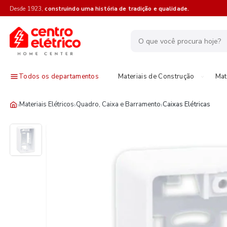
Desde 1923,
construindo uma história de tradição e qualidade.
Todos os departamentos
Materiais de Construção
Mat
›
›
›
Materiais Elétricos
Quadro, Caixa e Barramento
Caixas Elétricas