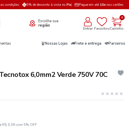
a as condições
5% de desconto à vista no
Pix
Pague em até
10x
nos cartões
0
Escolha sua
região
Entrar
Favoritos
Carrinho
mentas
Nossas Lojas
Frete e entrega
Parceiros
 Tecnotox 6,0mm2 Verde 750V 70C
ze R$ 0,39 com 5% OFF