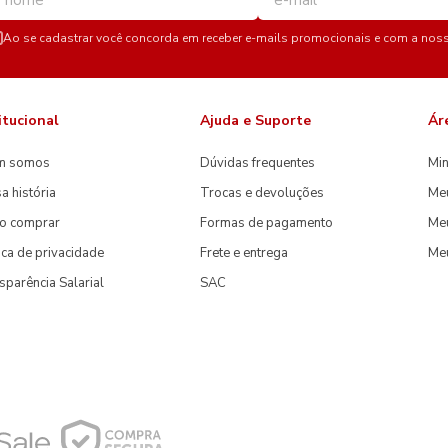
Ao se cadastrar você concorda em receber e-mails promocionais e com a nos
itucional
Ajuda e Suporte
Ár
m somos
Dúvidas frequentes
Min
a história
Trocas e devoluções
Me
o comprar
Formas de pagamento
Meu
tica de privacidade
Frete e entrega
Me
sparência Salarial
SAC