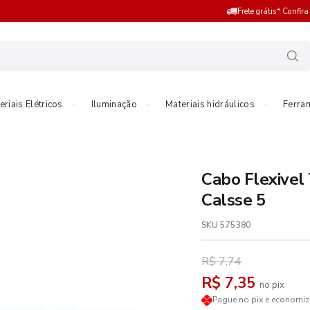
Frete grátis* Confir
eriais Elétricos
Iluminação
Materiais hidráulicos
Ferra
Cabo Flexivel
Calsse 5
SKU 575380
R$ 7,74
R$ 7,35
no pix
Pague no pix e economi