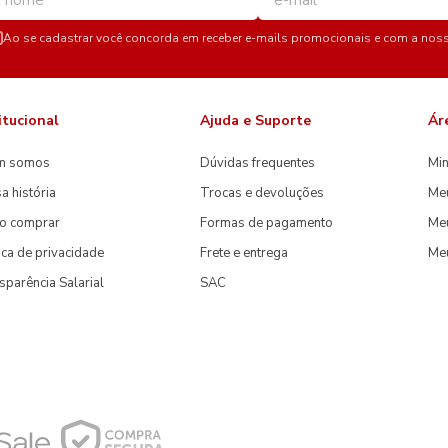
Ao se cadastrar você concorda em receber e-mails promocionais e com a nos
itucional
Ajuda e Suporte
Ár
m somos
Dúvidas frequentes
Min
a história
Trocas e devoluções
Me
o comprar
Formas de pagamento
Meu
tica de privacidade
Frete e entrega
Me
sparência Salarial
SAC