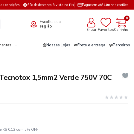
a as condições
5% de desconto à vista no
Pix
Pague em até
10x
nos cartões
0
Escolha sua
região
Entrar
Favoritos
Carrinho
mentas
Nossas Lojas
Frete e entrega
Parceiros
 Tecnotox 1,5mm2 Verde 750V 70C
ze R$ 0,12 com 5% OFF