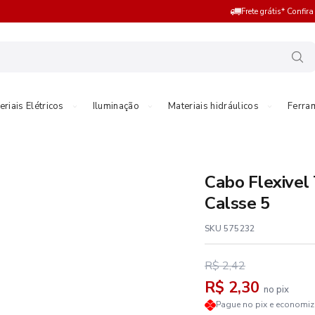
Frete grátis* Confir
eriais Elétricos
Iluminação
Materiais hidráulicos
Ferra
Cabo Flexivel
Calsse 5
SKU 575232
R$ 2,42
R$ 2,30
no pix
Pague no pix e economi