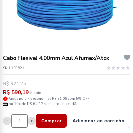
Cabo Flexivel 4.00mm Azul Afumex/Atox
SKU 105821
R$ 621,25
R$ 590,19
no pix
Pague no pix e economize R$ 31,06 com 5% OFF
ou 10x de R$ 62,12 sem juros no cartão
−
+
Comprar
Adicionar ao carrinho